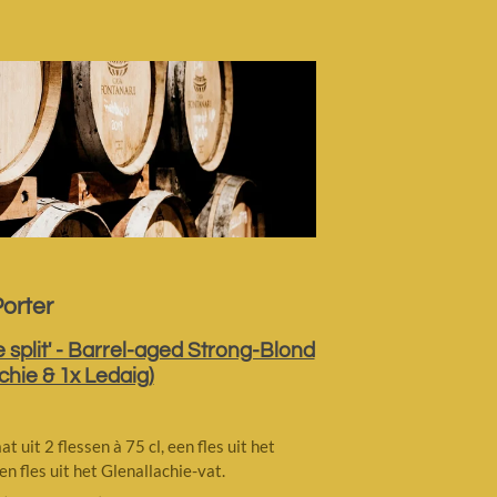
Porter
he split' - Barrel-aged Strong-Blond
chie & 1x Ledaig)
t uit 2 flessen à 75 cl, een fles uit het
en fles uit het Glenallachie-vat.