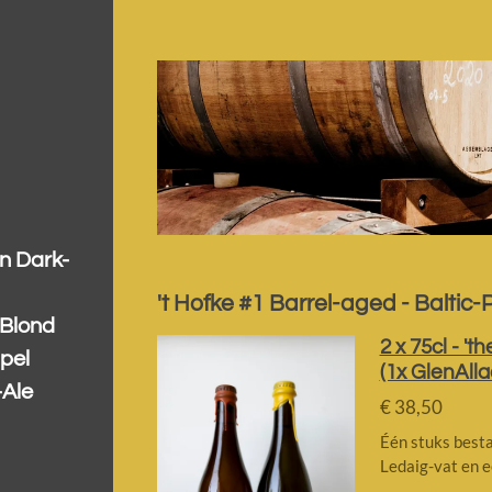
n Dark-
't Hofke #1 Barrel-aged - Baltic-
-Blond
2 x 75cl - 't
pel
(1x GlenAlla
-Ale
€ 38,50
Één stuks bestaa
Ledaig-vat en e