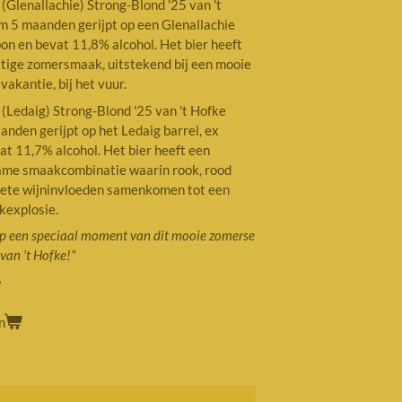
(Glenallachie) Strong-Blond '25 van 't
m 5 maanden gerijpt op een Glenallachie
bon en bevat 11,8% alcohol. Het bier heeft
uitige zomersmaak, uitstekend bij een mooie
akantie, bij het vuur.
(Ledaig) Strong-Blond '25 van 't Hofke
anden gerijpt op het Ledaig barrel, ex
t 11,7% alcohol. Het bier heeft een
ame smaakcombinatie waarin rook, rood
zoete wijninvloeden samenkomen tot een
kexplosie.
p een speciaal moment
van dit mooie zomerse
van ’t Hofke!
”
n