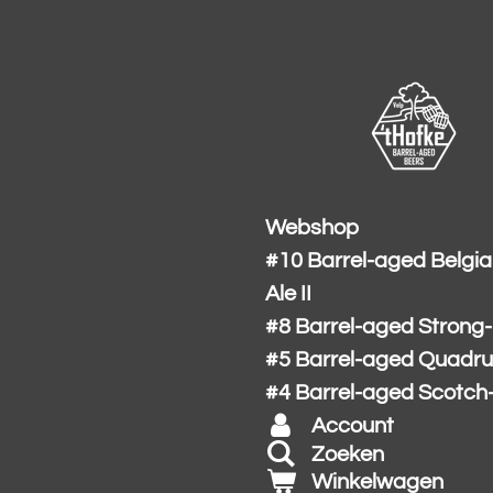
Ga
direct
naar
de
hoofdinhoud
Webshop
#10 Barrel-aged Belgia
Ale II
#8 Barrel-aged Strong
#5 Barrel-aged Quadru
#4 Barrel-aged Scotch
Account
Zoeken
Winkelwagen