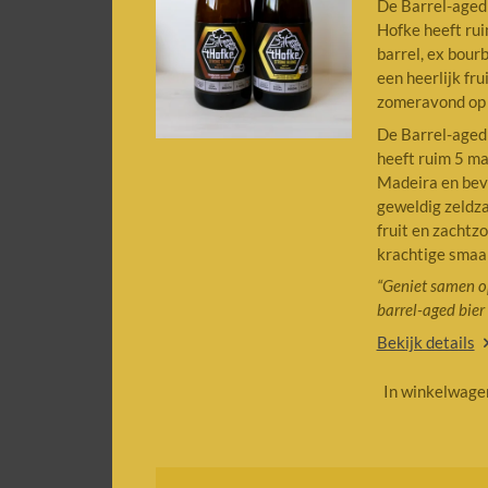
De Barrel-aged 
Hofke heeft rui
barrel, ex bour
een heerlijk fr
zomeravond op v
De Barrel-aged 
heeft ruim 5 ma
Madeira en beva
geweldig zeldz
fruit en zacht
krachtige smaa
“
Geniet samen
o
barrel-aged bier
Bekijk details
In winkelwage